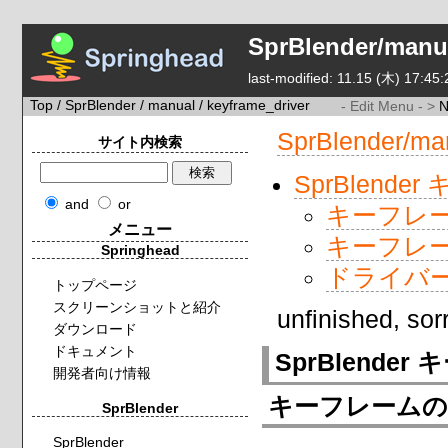
SprBlender/manua
last-modified: 11.15 (木) 17:45:
Top
/
SprBlender
/
manual
/ keyframe_driver
- Edit Menu - >
SprBlender/ma
サイト内検索
SprBlen
and
or
キーフレ
メニュー
キーフレ
Springhead
ドライバ
トップページ
スクリーンショットと紹介
unfinished, sorr
ダウンロード
ドキュメント
SprBlend
開発者向け情報
キーフレームの
SprBlender
SprBlender