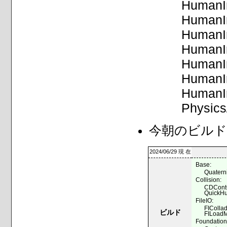
HumanIn
HumanIn
HumanIn
HumanIn
HumanIn
HumanI
HumanIn
Physic
今朝のビルド
2024/06/29 現 在
Base:
Quatern
Collision:
CDCont
QuickHu
FileIO:
FIColla
ビルド
FILoadM
Foundation