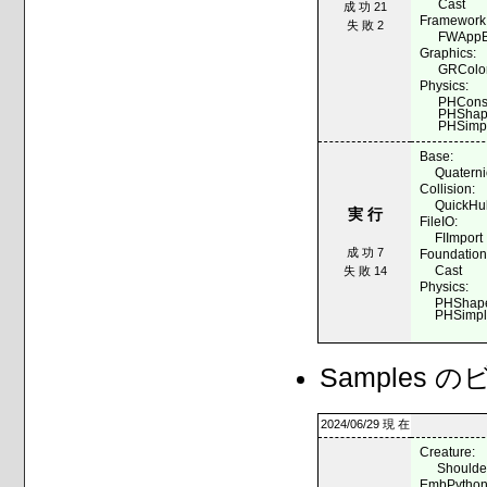
Cast
成 功 21
Framework
失 敗 2
FWAppB
Graphics:
GRColo
Physics:
PHConst
PHShap
PHSimp
Base:
Quatern
Collision:
QuickHu
実 行
FileIO:
FIImport
成 功 7
Foundation
Cast
失 敗 14
Physics:
PHShape
PHSimp
Samples
2024/06/29 現 在
Creature:
Shoulde
EmbPython