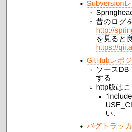
Subversi
Spring
昔のログ
http://spr
を見ると
https://q
GitHubレポ
ソースDB
する
http版
"inclu
USE_
い.
バグトラッ