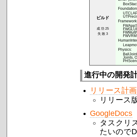
BoxStac
Foundation
UTCLAP
UTPreci
ビルド
Framework
FWAppS
成 功 25
FWGLUI
FWMulti
失 敗 3
FWVRML
HumanInter
Leapmot
Physics:
BallJoin
Joints, 
PHScene
進行中の開発
リリース計画
リリース
GoogleDocs
タスクリ
たいのでD