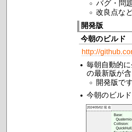
バグ・問
改良点な
開発版
今朝のビルド
http://github.
毎朝自動的に
の最新版が含
開発版で
今朝のビルド
2024/05/02 現 在
Base:
Quaterni
Collision:
QuickHul