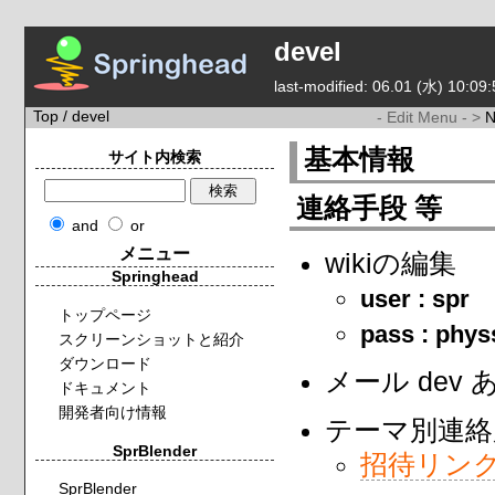
devel
last-modified: 06.01 (水) 10:09:
Top
/ devel
- Edit Menu - >
基本情報
サイト内検索
連絡手段 等
and
or
メニュー
wikiの編集
Springhead
user : spr
トップページ
pass : phy
スクリーンショットと紹介
ダウンロード
メール dev あっ
ドキュメント
開発者向け情報
テーマ別連絡
SprBlender
招待リン
SprBlender