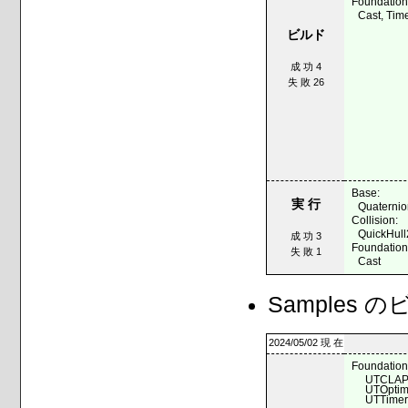
Foundation
Cast, Tim
ビルド
成 功 4
失 敗 26
Base:
実 行
Quaterni
Collision:
QuickHul
成 功 3
Foundation
失 敗 1
Cast
Samples
2024/05/02 現 在
Foundation
UTCLAP
UTOptim
UTTime