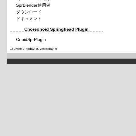
SprBlender使用例
ダウンロード
ドキュメント
Choreonoid Springhead Plugin
CnoidSprPlugin
Counter: 0, today: 0, yesterday: 0