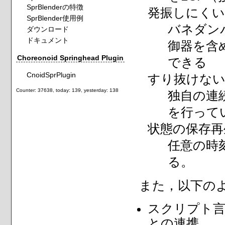
SprBlenderの特徴
発振しにく
SprBlender使用例
バネダン
ダウンロード
ドキュメント
御器を含
Choreonoid Springhead Plugin
できる
CnoidSprPlugin
すり抜けな
Counter: 37638, today: 139, yesterday: 138
独自の連
を行って
状態の保存再
任意の時
る。
また，以下の
スクリプト言語P
との連携。