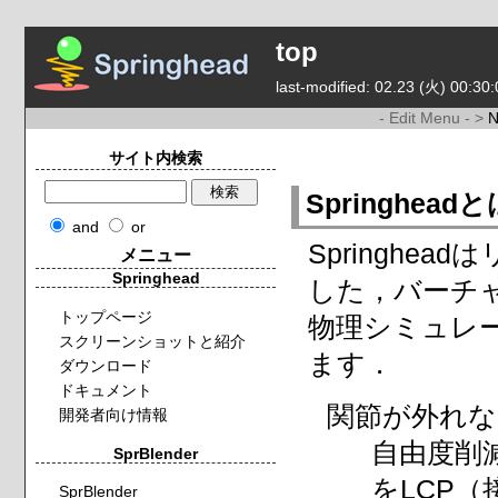
top
last-modified: 02.23 (火) 00:30:
- Edit Menu - >
サイト内検索
Springhead
and
or
Springh
メニュー
Springhead
した，バーチ
トップページ
物理シミュレ
スクリーンショットと紹介
ます．
ダウンロード
ドキュメント
関節が外れな
開発者向け情報
自由度削減
SprBlender
をLCP
SprBlender