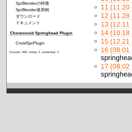
SprBlenderの特徴
11 (11.20
SprBlender使用例
12 (11.28
ダウンロード
ドキュメント
13 (12.11
14 (10.18
Choreonoid Springhead Plugin
15 (12.21
CnoidSprPlugin
16 (08.01
Counter: 982, today: 2, yesterday: 2
springhea
17 (08.02
springhea