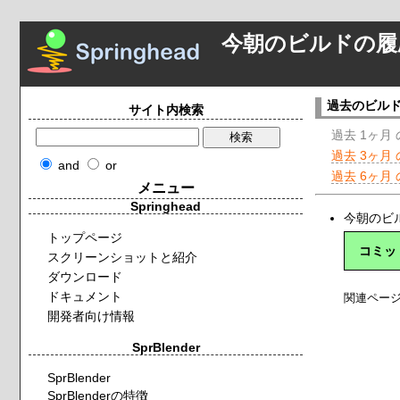
今朝のビルドの履
過去のビル
サイト内検索
過去 1ヶ月
過去 3ヶ月
and
or
過去 6ヶ月
メニュー
Springhead
今朝のビル
トップページ
コミッ
スクリーンショットと紹介
ダウンロード
ドキュメント
関連ペー
開発者向け情報
SprBlender
SprBlender
SprBlenderの特徴