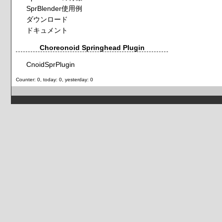
SprBlender使用例
ダウンロード
ドキュメント
Choreonoid Springhead Plugin
CnoidSprPlugin
Counter: 0, today: 0, yesterday: 0