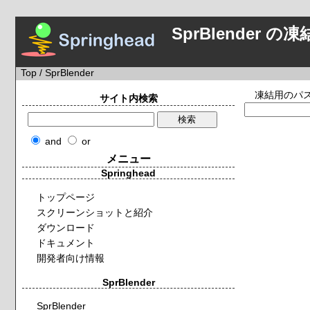
SprBlender の凍
Top
/ SprBlender
凍結用のパ
サイト内検索
and
or
メニュー
Springhead
トップページ
スクリーンショットと紹介
ダウンロード
ドキュメント
開発者向け情報
SprBlender
SprBlender