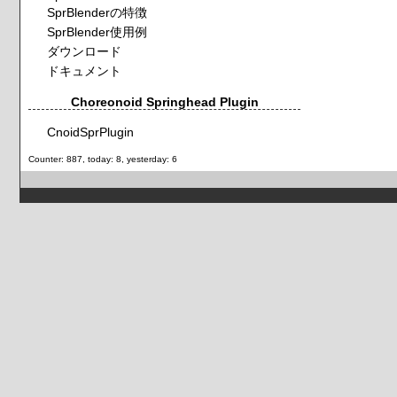
SprBlenderの特徴
SprBlender使用例
ダウンロード
ドキュメント
Choreonoid Springhead Plugin
CnoidSprPlugin
Counter: 887, today: 8, yesterday: 6