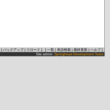
|
バックアップ
|
リロード
] [
一覧
|
単語検索
|
最終更新
|
ヘルプ
]
Site admin:
Springhead Development Team
.