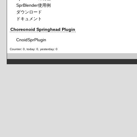
SprBlender使用例
ダウンロード
ドキュメント
Choreonoid Springhead Plugin
CnoidSprPlugin
Counter: 0, today: 0, yesterday: 0