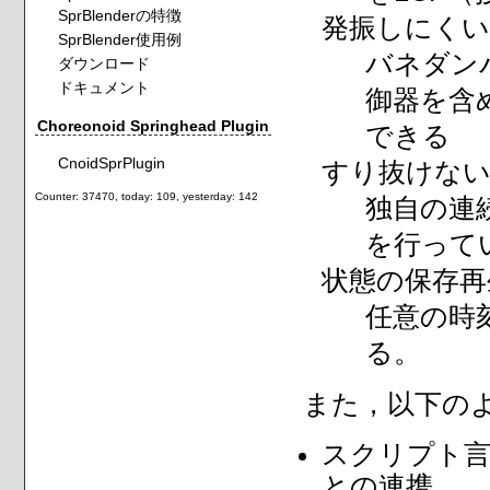
SprBlenderの特徴
発振しにく
SprBlender使用例
バネダン
ダウンロード
ドキュメント
御器を含
Choreonoid Springhead Plugin
できる
CnoidSprPlugin
すり抜けな
Counter: 37470, today: 109, yesterday: 142
独自の連
を行って
状態の保存再
任意の時
る。
また，以下の
スクリプト言語P
との連携。