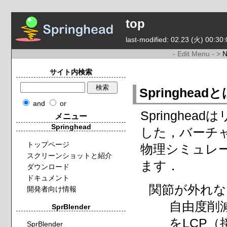
top
last-modified: 02.23 (火) 00:30:
- Edit Menu - >
サイト内検索
Springhead
and
or
Springh
メニュー
Springhead
した，バーチ
トップページ
物理シミュレ
スクリーンショットと紹介
ます．
ダウンロード
ドキュメント
関節が外れな
開発者向け情報
自由度削減
SprBlender
をLCP
SprBlender