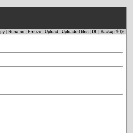
opy
|
Rename
|
Freeze
|
Upload
|
Uploaded files
|
DL
|
Backup
出版