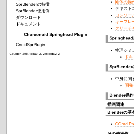
剛体の操作：S
SprBlenderの特徴
テキスト
SprBlender使用例
コンソー
ダウンロード
キーフレ
ドキュメント
クリーチャ：
Choreonoid Springhead Plugin
Springh
CnoidSprPlugin
物理シミュ
Counter: 205, today: 2, yesterday: 2
ドキ
SprBlen
中身に関
開発
Blender
描画関連
Blenderの
CGrad 
その他操作