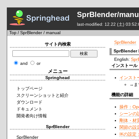
SprBlender/manu
last-modified: 12.22 (土) 03:52:
Top
/
SprBlender
/ manual
SprBlender
サイト内検索
SprBlender
English:
Spr
and
or
インストール
メニュー
Springhead
インスト
→ま
トップページ
機能の詳細
スクリーンショットと紹介
ダウンロード
操作：Oper
ドキュメント
シーンの設定
開発者向け情報
剛体・材質の
SprBlender
関節の設定：
IKの設定：I
SprBlender