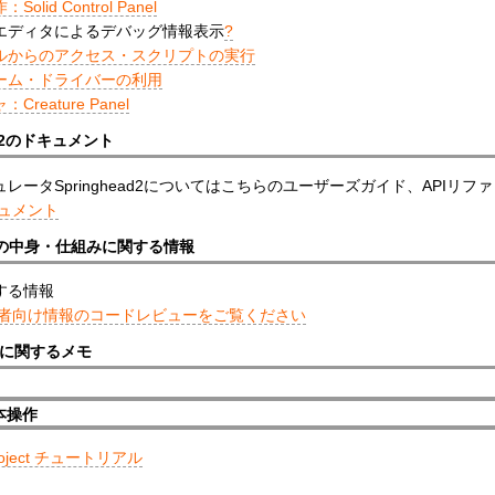
olid Control Panel
エディタによるデバッグ情報表示
?
ルからのアクセス・スクリプトの実行
ーム・ドライバーの利用
Creature Panel
ead2のドキュメント
レータSpringhead2についてはこちらのユーザーズガイド、APIリ
ュメント
derの中身・仕組みに関する情報
する情報
者向け情報のコードレビューをご覧ください
操作に関するメモ
基本操作
Project チュートリアル