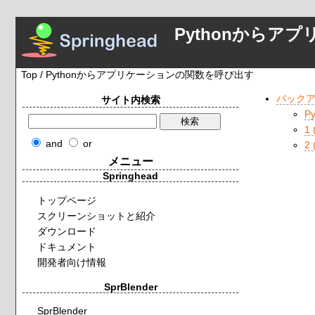
Pythonから
Top
/ Pythonからアプリケーションの関数を呼び出す
バック
サイト内検索
P
1 
and
or
2 
メニュー
Springhead
トップページ
スクリーンショットと紹介
ダウンロード
ドキュメント
開発者向け情報
SprBlender
SprBlender