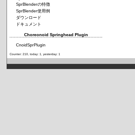
SprBlenderの特徴
SprBlender使用例
ダウンロード
ドキュメント
Choreonoid Springhead Plugin
CnoidSprPlugin
Counter: 210, today: 1, yesterday: 1