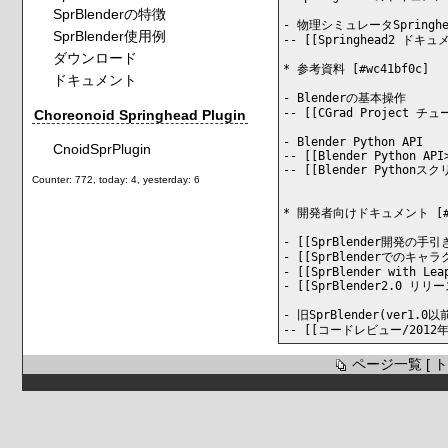
SprBlenderの特徴
- 物理シミュレータSprin
SprBlender使用例
-- [[Springhead2 ドキュメ
ダウンロード
* 参考資料 [#wc41bf0c]

ドキュメント
- Blenderの基本操作

-- [[CGrad Project チュー
Choreonoid Springhead Plugin
- Blender Python API

CnoidSprPlugin
-- [[Blender Python API
-- [[Blender Pythonスクリ
Counter: 772, today: 4, yesterday: 6
* 開発者向けドキュメント [#pc
- [[SprBlender開発の手引き
- [[SprBlenderでのキャラ
- [[SprBlender with Leap
- [[SprBlender2.0 リリ
- 旧SprBlender(ver1.0以前
ページ一覧
[
ト