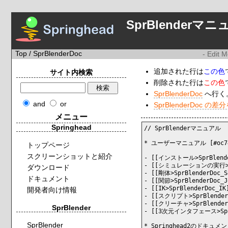
SprBlenderマ
Top
/ SprBlenderDoc
- Edit 
追加された行は
この色
サイト内検索
削除された行は
この色
SprBlenderDoc
へ行く
and
or
SprBlenderDoc の
メニュー
Springhead
// SprBlenderマニュアル

* ユーザーマニュアル [#oc74a
トップページ
スクリーンショットと紹介
- [[インストール>SprBlender
- [[シミュレーションの実行>Spr
ダウンロード
- [[剛体>SprBlenderDoc_So
ドキュメント
- [[関節>SprBlenderDoc_Jo
- [[IK>SprBlenderDoc_I
開発者向け情報
- [[スクリプト>SprBlender
- [[クリーチャ>SprBlenderD
SprBlender
- [[3次元インタフェース>SprBl
SprBlender
* Springhead2のドキュメント